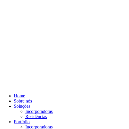
Ir
para
o
conteúdo
Home
Sobre nós
Soluções
Incorporadoras
Residências
Portfólio
Incorporadoras