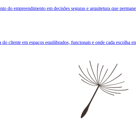
mento do empreendimento em decisões seguras e arquitetura que perman
 do cliente em espaços equilibrados, funcionais e onde cada escolha en