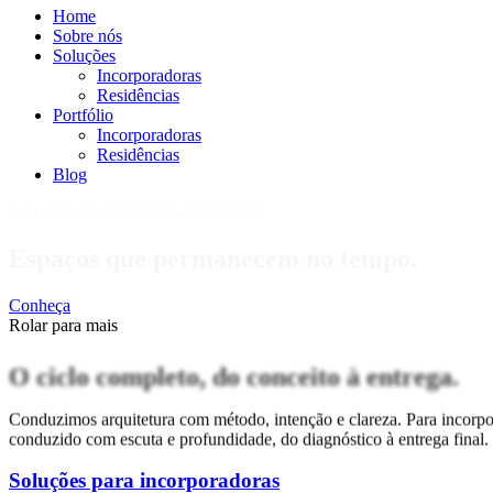
Home
Sobre nós
Soluções
Incorporadoras
Residências
Portfólio
Incorporadoras
Residências
Blog
Escritório de arquitetura em Joinville.
Espaços que permanecem
no tempo.
Conheça
Rolar para mais
O ciclo completo,
do conceito à entrega.
Conduzimos arquitetura com método, intenção e clareza. Para incorpor
conduzido com escuta e profundidade, do diagnóstico à entrega final.
Soluções para
incorporadoras